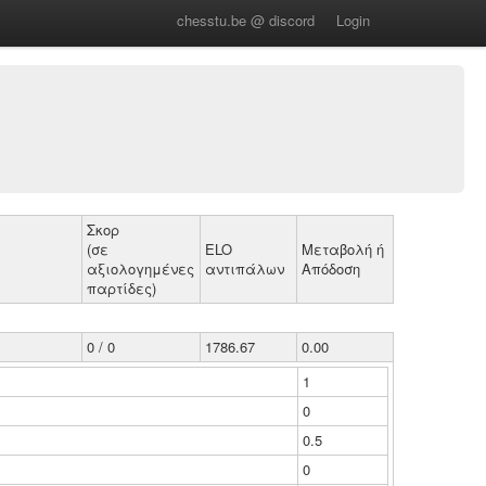
chesstu.be @ discord
Login
Σκορ
(σε
ELO
Μεταβολή ή
αξιολογημένες
αντιπάλων
Απόδοση
παρτίδες)
0 / 0
1786.67
0.00
1
0
0.5
0