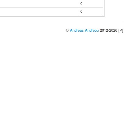
0
0
©
Andreas Andreou
2012-2026 [P]