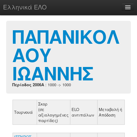
Ελληνικά ΕΛΟ
Περί
ΠΑΠΑΝΙΚΟΛ
ΑΟΥ
chesstu.be @ discord
Login
ΙΩΑΝΝΗΣ
Περίοδος 2006A
: 1000 -> 1000
Σκορ
(σε
ELO
Μεταβολή ή
Τουρνουά
αξιολογημένες
αντιπάλων
Απόδοση
παρτίδες)
"ΣΠΥΡΟΣ