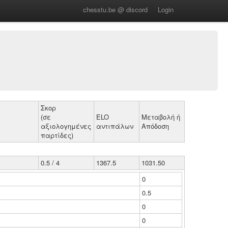
chesstu.be @ discord
Login
Σκορ
(σε
ELO
Μεταβολή ή
αξιολογημένες
αντιπάλων
Απόδοση
παρτίδες)
0.5 / 4
1367.5
1031.50
0
0.5
0
0