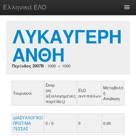
Ελληνικά ΕΛΟ
Περί
ΛΥΚΑΥΓΕΡΗ
ΑΝΘΗ
chesstu.be @ discord
Login
Περίοδος 2007B
: 1000 -> 1000
Σκορ
Μεταβολή
(σε
ELO
Τουρνουά
ή
αξιολογημένες
αντιπάλων
Απόδοση
παρτίδες)
ΔΙΑΣΥΛΛΟΓΙΚΟ
ΠΡΩΤ/ΜΑ
0 / 0
0
0.00
ΤΕΣΣΑΣ