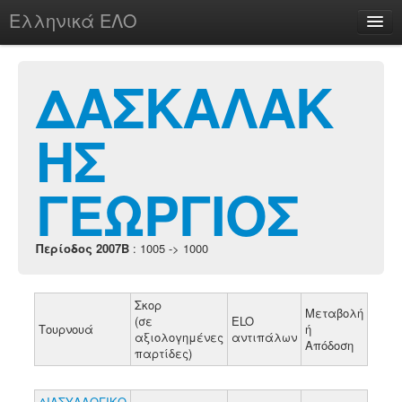
Ελληνικά ΕΛΟ
Περί
ΔΑΣΚΑΛΑΚ
ΗΣ
chesstu.be @ discord
Login
ΓΕΩΡΓΙΟΣ
Περίοδος 2007B
: 1005 -> 1000
Σκορ
Μεταβολή
(σε
ELO
Τουρνουά
ή
αξιολογημένες
αντιπάλων
Απόδοση
παρτίδες)
ΔΙΑΣΥΛΛΟΓΙΚΟ