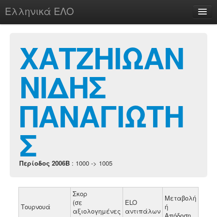
Ελληνικά ΕΛΟ
Περί
ΧΑΤΖΗΙΩΑΝ
ΝΙΔΗΣ
chesstu.be @ discord
Login
ΠΑΝΑΓΙΩΤΗ
Σ
Περίοδος 2006B
: 1000 -> 1005
Σκορ
Μεταβολή
(σε
ELO
Τουρνουά
ή
αξιολογημένες
αντιπάλων
Απόδοση