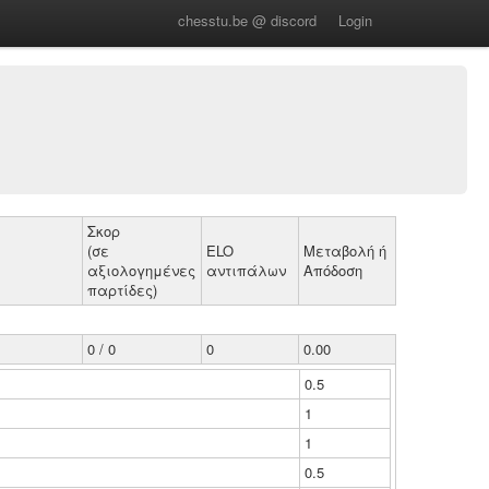
chesstu.be @ discord
Login
Σκορ
(σε
ELO
Μεταβολή ή
αξιολογημένες
αντιπάλων
Απόδοση
παρτίδες)
0 / 0
0
0.00
0.5
1
1
0.5