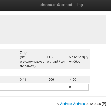
chesstu.be @ discord
Login
Σκορ
(σε
ELO
Μεταβολή ή
αξιολογημένες
αντιπάλων
Απόδοση
παρτίδες)
0 / 1
1606
-4.00
0
©
Andreas Andreou
2012-2026 [P]