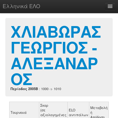
Ελληνικά ΕΛΟ
Περί
ΧΛΙΑΒΩΡΑΣ
ΓΕΩΡΓΙΟΣ -
chesstu.be @ discord
Login
ΑΛΕΞΑΝΔΡ
ΟΣ
Περίοδος 2005B
: 1000 -> 1010
Σκορ
Μεταβολή
(σε
ELO
Τουρνουά
ή
αξιολογημένες
αντιπάλων
Απόδοση