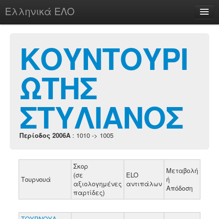
Ελληνικά ΕΛΟ
Περί
ΚΟΥΝΤΟΥΡΙ
ΩΤΗΣ
chesstu.be @ discord
Login
ΣΤΥΛΙΑΝΟΣ
Περίοδος 2006A
: 1010 -> 1005
Σκορ
Μεταβολή
(σε
ELO
Τουρνουά
ή
αξιολογημένες
αντιπάλων
Απόδοση
παρτίδες)
ΤΟΥΡΝΟΥΑ