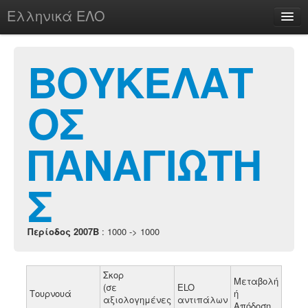
Ελληνικά ΕΛΟ
Περί
ΒΟΥΚΕΛΑΤ
ΟΣ
chesstu.be @ discord
Login
ΠΑΝΑΓΙΩΤΗ
Σ
Περίοδος 2007B
: 1000 -> 1000
Σκορ
Μεταβολή
(σε
ELO
Τουρνουά
ή
αξιολογημένες
αντιπάλων
Απόδοση