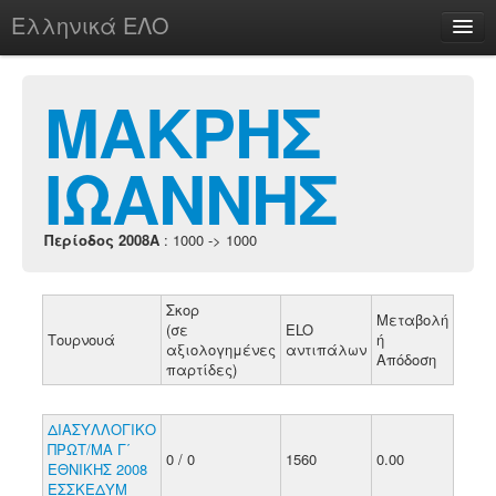
Ελληνικά ΕΛΟ
Περί
ΜΑΚΡΗΣ
ΙΩΑΝΝΗΣ
chesstu.be @ discord
Login
Περίοδος 2008A
: 1000 -> 1000
Σκορ
Μεταβολή
(σε
ELO
Τουρνουά
ή
αξιολογημένες
αντιπάλων
Απόδοση
παρτίδες)
ΔΙΑΣΥΛΛΟΓΙΚΟ
ΠΡΩΤ/ΜΑ Γ΄
0 / 0
1560
0.00
ΕΘΝΙΚΗΣ 2008
ΕΣΣΚΕΔΥΜ