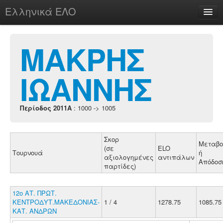
Ελληνικά ΕΛΟ
Περί
ΜΑΚΡΗΣ
ΙΩΑΝΝΗΣ
chesstu.be @ discord
Login
Περίοδος 2011A
: 1000 -> 1005
Σκορ
Μεταβο
(σε
ELO
Τουρνουά
ή
αξιολογημένες
αντιπάλων
Απόδοσ
παρτίδες)
12ο ΑΤ. ΠΡΩΤ.
ΚΕΝΤΡΟΔΥΤ.ΜΑΚΕΔΟΝΙΑΣ-
1 / 4
1278.75
1085.75
ΚΑΤ. ΑΝΔΡΩΝ