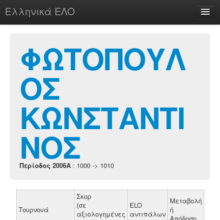
Ελληνικά ΕΛΟ
Περί
ΦΩΤΟΠΟΥΛ
ΟΣ
chesstu.be @ discord
Login
ΚΩΝΣΤΑΝΤΙ
ΝΟΣ
Περίοδος 2006A
: 1000 -> 1010
Σκορ
Μεταβολή
(σε
ELO
Τουρνουά
ή
αξιολογημένες
αντιπάλων
Απόδοση