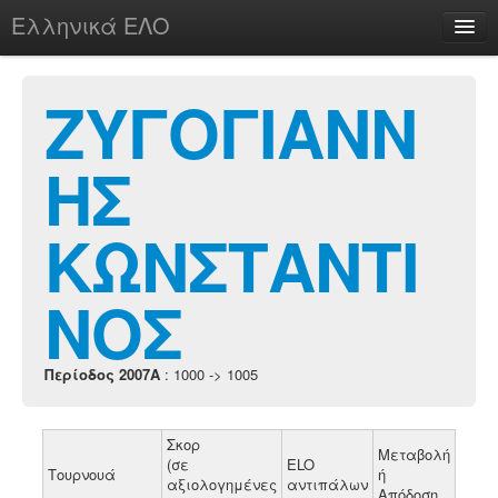
Ελληνικά ΕΛΟ
Περί
ΖΥΓΟΓΙΑΝΝ
ΗΣ
chesstu.be @ discord
Login
ΚΩΝΣΤΑΝΤΙ
ΝΟΣ
Περίοδος 2007A
: 1000 -> 1005
Σκορ
Μεταβολή
(σε
ELO
Τουρνουά
ή
αξιολογημένες
αντιπάλων
Απόδοση