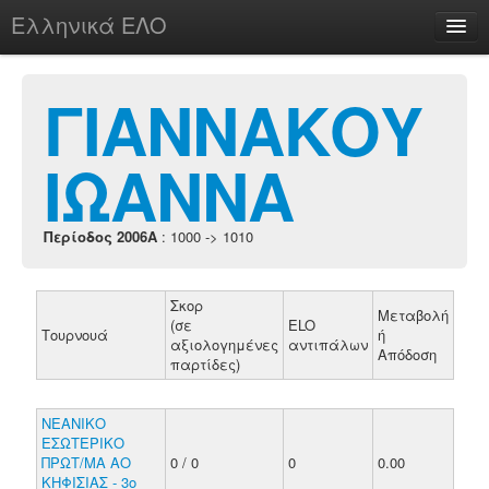
Ελληνικά ΕΛΟ
Περί
ΓΙΑΝΝΑΚΟΥ
ΙΩΑΝΝΑ
chesstu.be @ discord
Login
Περίοδος 2006A
: 1000 -> 1010
Σκορ
Μεταβολή
(σε
ELO
Τουρνουά
ή
αξιολογημένες
αντιπάλων
Απόδοση
παρτίδες)
ΝΕΑΝΙΚΟ
ΕΣΩΤΕΡΙΚΟ
ΠΡΩΤ/ΜΑ ΑΟ
0 / 0
0
0.00
ΚΗΦΙΣΙΑΣ - 3ο