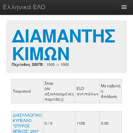
Ελληνικά ΕΛΟ
Περί
ΔΙΑΜΑΝΤΗΣ
ΚΙΜΩΝ
chesstu.be @ discord
Login
Περίοδος 2007B
: 1005 -> 1000
Σκορ
Μεταβολή
(σε
ELO
Τουρνουά
ή
αξιολογημένες
αντιπάλων
Απόδοση
παρτίδες)
ΔΙΑΣΥΛΛΟΓΙΚΟ
ΚΥΠΕΛΛΟ
0 / 0
1105
0.00
"ΣΠΥΡΟΣ
ΜΠΙΚΟΣ" 2007