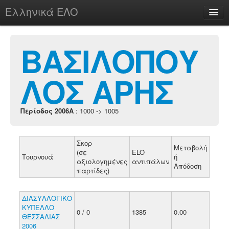
Ελληνικά ΕΛΟ
Περί
ΒΑΣΙΛΟΠΟΥ
ΛΟΣ ΑΡΗΣ
chesstu.be @ discord
Login
Περίοδος 2006A
: 1000 -> 1005
Σκορ
Μεταβολή
(σε
ELO
Τουρνουά
ή
αξιολογημένες
αντιπάλων
Απόδοση
παρτίδες)
ΔΙΑΣΥΛΛΟΓΙΚΟ
ΚΥΠΕΛΛΟ
0 / 0
1385
0.00
ΘΕΣΣΑΛΙΑΣ
2006