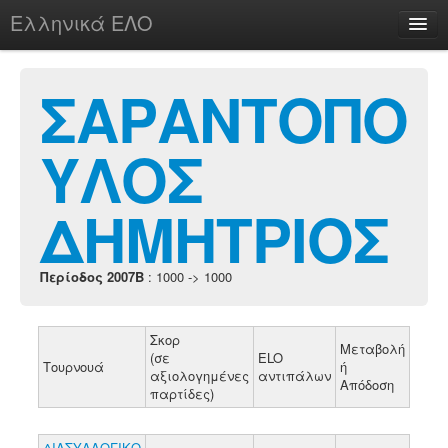
Ελληνικά ΕΛΟ
Περί
ΣΑΡΑΝΤΟΠΟ
ΥΛΟΣ
chesstu.be @ discord
Login
ΔΗΜΗΤΡΙΟΣ
Περίοδος 2007B
: 1000 -> 1000
Σκορ
Μεταβολή
(σε
ELO
Τουρνουά
ή
αξιολογημένες
αντιπάλων
Απόδοση
παρτίδες)
ΔΙΑΣΥΛΛΟΓΙΚΟ