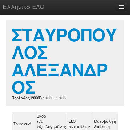
Ελληνικά ΕΛΟ
Περί
ΣΤΑΥΡΟΠΟΥ
ΛΟΣ
chesstu.be @ discord
Login
ΑΛΕΞΑΝΔΡ
ΟΣ
Περίοδος 2006B
: 1000 -> 1005
Σκορ
(σε
ELO
Μεταβολή ή
Τουρνουά
αξιολογημένες
αντιπάλων
Απόδοση