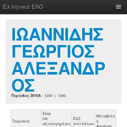
Ελληνικά ΕΛΟ
Περί
ΙΩΑΝΝΙΔΗΣ
ΓΕΩΡΓΙΟΣ
chesstu.be @ discord
Login
ΑΛΕΞΑΝΔΡ
ΟΣ
Περίοδος 2010A
: 1240 -> 1240
Σκορ
Μεταβολή
(σε
ELO
Τουρνουά
ή
αξιολογημένες
αντιπάλων
Απόδοση