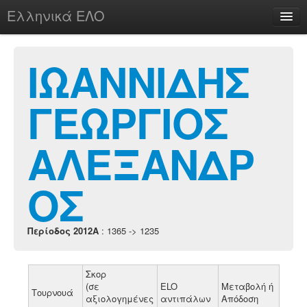
Ελληνικά ΕΛΟ
Περί
ΙΩΑΝΝΙΔΗΣ
ΓΕΩΡΓΙΟΣ
chesstu.be @ discord
Login
ΑΛΕΞΑΝΔΡ
ΟΣ
Περίοδος 2012A
: 1365 -> 1235
Σκορ
(σε
ELO
Μεταβολή ή
Τουρνουά
αξιολογημένες
αντιπάλων
Απόδοση