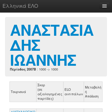
Ελληνικά ΕΛΟ
Περί
ΑΝΑΣΤΑΣΙΑ
ΔΗΣ
chesstu.be @ discord
Login
ΙΩΑΝΝΗΣ
Περίοδος 2007B
: 1000 -> 1000
Σκορ
Μεταβολή
(σε
ELO
Τουρνουά
ή
αξιολογημένες
αντιπάλων
Απόδοση
παρτίδες)
ΔΙΑΣΥΛΛΟΓΙΚΟ