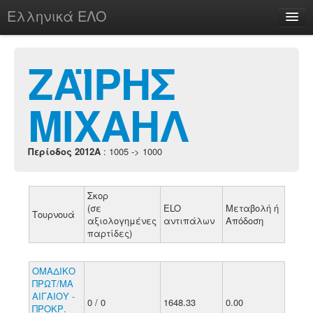
Ελληνικά ΕΛΟ
Περί
ΖΑΪΡΗΣ
ΜΙΧΑΗΛ
chesstu.be @ discord
Login
Περίοδος 2012A
: 1005 -> 1000
Σκορ
(σε
ELO
Μεταβολή ή
Τουρνουά
αξιολογημένες
αντιπάλων
Απόδοση
παρτίδες)
ΟΜΑΔΙΚΟ
ΠΡΩΤ/ΜΑ
ΑΙΓΑΙΟΥ -
0 / 0
1648.33
0.00
ΠΡΟΚΡ.