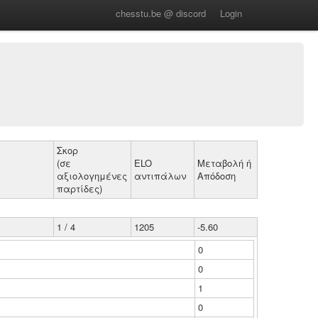
chesstu.be @ discord
Login
Σκορ
(σε
ELO
Μεταβολή ή
αξιολογημένες
αντιπάλων
Απόδοση
παρτίδες)
1 / 4
1205
-5.60
0
0
1
0