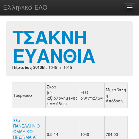
Ελληνικά ΕΛΟ
Περί
ΤΣΑΚΝΗ
ΕΥΑΝΘΙΑ
chesstu.be @ discord
Login
Περίοδος 2010B
: 1045 -> 1015
Σκορ
Μεταβολή
(σε
ELO
Τουρνουά
ή
αξιολογημένες
αντιπάλων
Απόδοση
παρτίδες)
38ο
ΠΑΝΕΛΛΗΝΙΟ
ΟΜΑΔΙΚΟ
0.5 / 4
1040
704.00
ΠΡΩΤ/ΜΑ Α΄