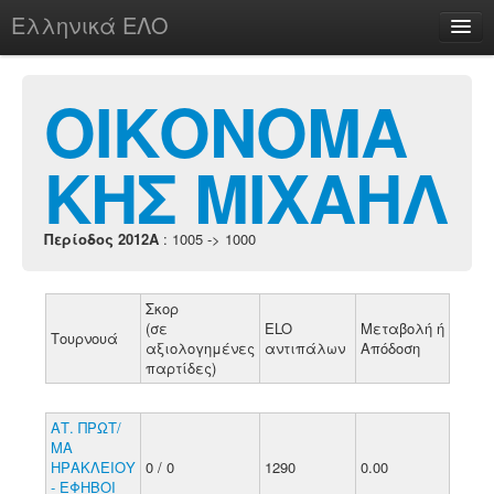
Ελληνικά ΕΛΟ
Περί
ΟΙΚΟΝΟΜΑ
ΚΗΣ ΜΙΧΑΗΛ
chesstu.be @ discord
Login
Περίοδος 2012A
: 1005 -> 1000
Σκορ
(σε
ELO
Μεταβολή ή
Τουρνουά
αξιολογημένες
αντιπάλων
Απόδοση
παρτίδες)
ΑΤ. ΠΡΩΤ/
ΜΑ
ΗΡΑΚΛΕΙΟΥ
0 / 0
1290
0.00
- ΕΦΗΒΟΙ