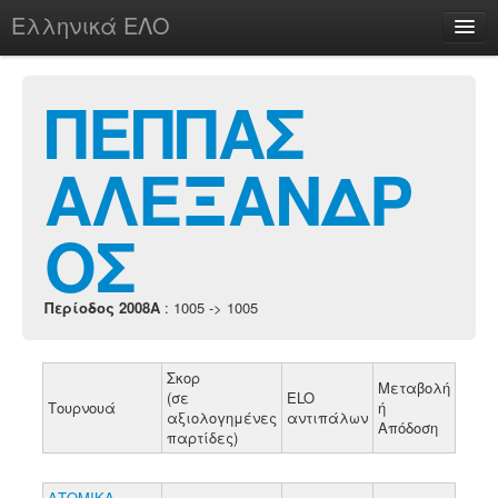
Ελληνικά ΕΛΟ
Περί
ΠΕΠΠΑΣ
ΑΛΕΞΑΝΔΡ
chesstu.be @ discord
Login
ΟΣ
Περίοδος 2008A
: 1005 -> 1005
Σκορ
Μεταβολή
(σε
ELO
Τουρνουά
ή
αξιολογημένες
αντιπάλων
Απόδοση
παρτίδες)
ΑΤΟΜΙΚΑ