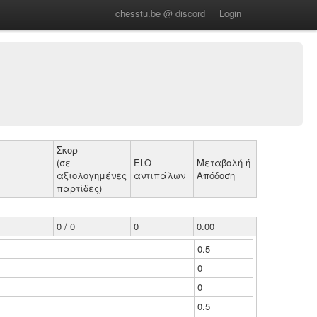
chesstu.be @ discord
Login
Σκορ
(σε
ELO
Μεταβολή ή
αξιολογημένες
αντιπάλων
Απόδοση
παρτίδες)
0 / 0
0
0.00
0.5
0
0
0.5