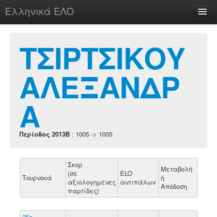
Ελληνικά ΕΛΟ
Περί
ΤΣΙΡΤΣΙΚΟΥ
ΑΛΕΞΑΝΔΡ
chesstu.be @ discord
Login
Α
Περίοδος 2013B
: 1005 -> 1005
Σκορ
Μεταβολή
(σε
ELO
Τουρνουά
ή
αξιολογημένες
αντιπάλων
Απόδοση
παρτίδες)
25ο