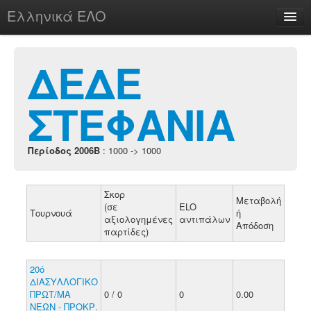
Ελληνικά ΕΛΟ
Περί
ΔΕΔΕ
ΣΤΕΦΑΝΙΑ
chesstu.be @ discord
Login
Περίοδος 2006B
: 1000 -> 1000
Σκορ
Μεταβολή
(σε
ELO
Τουρνουά
ή
αξιολογημένες
αντιπάλων
Απόδοση
παρτίδες)
20ό
ΔΙΑΣΥΛΛΟΓΙΚΟ
ΠΡΩΤ/ΜΑ
0 / 0
0
0.00
ΝΕΩΝ - ΠΡΟΚΡ.