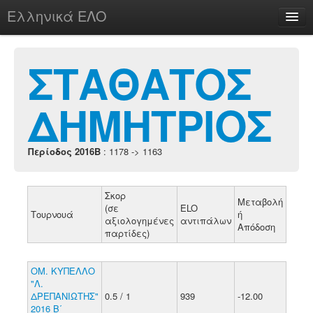
Ελληνικά ΕΛΟ
Περί
ΣΤΑΘΑΤΟΣ
ΔΗΜΗΤΡΙΟΣ
chesstu.be @ discord
Login
Περίοδος 2016B
: 1178 -> 1163
Σκορ
Μεταβολή
(σε
ELO
Τουρνουά
ή
αξιολογημένες
αντιπάλων
Απόδοση
παρτίδες)
ΟΜ. ΚΥΠΕΛΛΟ
"Λ.
ΔΡΕΠΑΝΙΩΤΗΣ"
0.5 / 1
939
-12.00
2016 Β΄