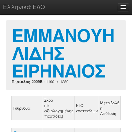
Ελληνικά ΕΛΟ
Περί
ΕΜΜΑΝΟΥΗ
ΛΙΔΗΣ
chesstu.be @ discord
Login
ΕΙΡΗΝΑΙΟΣ
Περίοδος 2009B
: 1190 -> 1280
Σκορ
Μεταβολή
(σε
ELO
Τουρνουά
ή
αξιολογημένες
αντιπάλων
Απόδοση
παρτίδες)
2ο