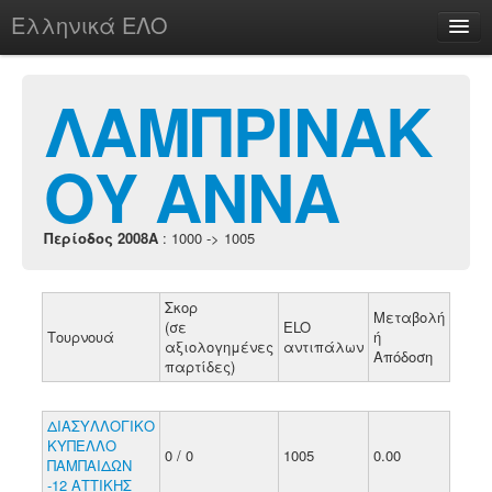
Ελληνικά ΕΛΟ
Περί
ΛΑΜΠΡΙΝΑΚ
ΟΥ ΑΝΝΑ
chesstu.be @ discord
Login
Περίοδος 2008A
: 1000 -> 1005
Σκορ
Μεταβολή
(σε
ELO
Τουρνουά
ή
αξιολογημένες
αντιπάλων
Απόδοση
παρτίδες)
ΔΙΑΣΥΛΛΟΓΙΚΟ
ΚΥΠΕΛΛΟ
0 / 0
1005
0.00
ΠΑΜΠΑΙΔΩΝ
-12 ΑΤΤΙΚΗΣ