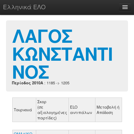
Ελληνικά ΕΛΟ
Περί
ΛΑΓΟΣ
ΚΩΝΣΤΑΝΤΙ
chesstu.be @ discord
Login
ΝΟΣ
Περίοδος 2010A
: 1185 -> 1205
Σκορ
(σε
ELO
Μεταβολή ή
Τουρνουά
αξιολογημένες
αντιπάλων
Απόδοση
παρτίδες)
ΟΜΑΔΙΚΟ