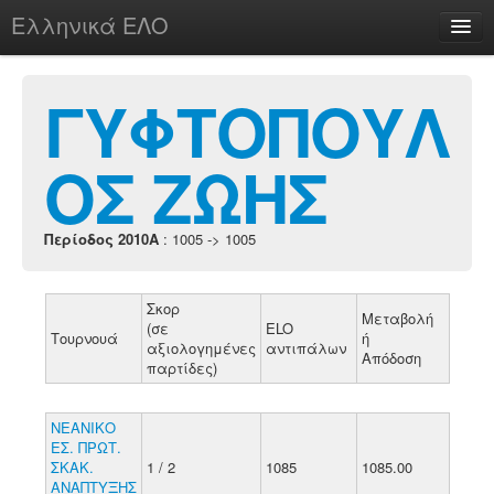
Ελληνικά ΕΛΟ
Περί
ΓΥΦΤΟΠΟΥΛ
ΟΣ ΖΩΗΣ
chesstu.be @ discord
Login
Περίοδος 2010A
: 1005 -> 1005
Σκορ
Μεταβολή
(σε
ELO
Τουρνουά
ή
αξιολογημένες
αντιπάλων
Απόδοση
παρτίδες)
ΝΕΑΝΙΚΟ
ΕΣ. ΠΡΩΤ.
ΣΚΑΚ.
1 / 2
1085
1085.00
ΑΝΑΠΤΥΞΗΣ