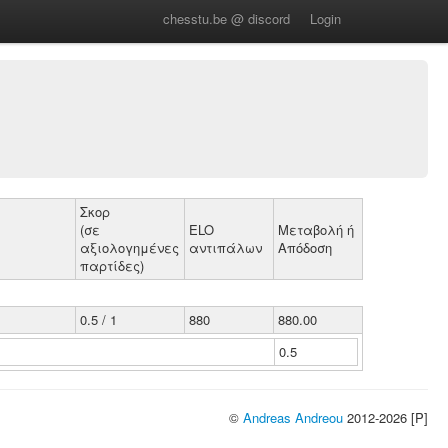
chesstu.be @ discord
Login
Σκορ
(σε
ELO
Μεταβολή ή
αξιολογημένες
αντιπάλων
Απόδοση
παρτίδες)
0.5 / 1
880
880.00
0.5
©
Andreas Andreou
2012-2026 [P]