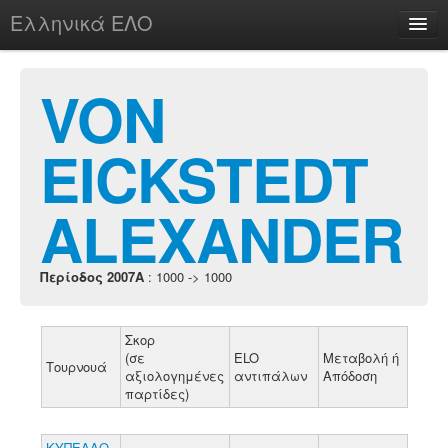
Ελληνικά ΕΛΟ
Περί
VON
EICKSTEDT
chesstu.be @ discord
Login
ALEXANDER
Περίοδος 2007A
: 1000 -> 1000
Σκορ
(σε
ELO
Μεταβολή ή
Τουρνουά
αξιολογημένες
αντιπάλων
Απόδοση
παρτίδες)
ΚΥΠΕΛΛΟ