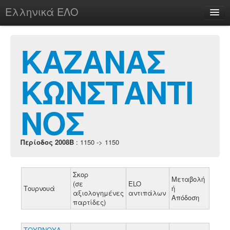
Ελληνικά ΕΛΟ
Περί
ΚΑΖΑΝΑΣ
ΚΩΝΣΤΑΝΤΙ
chesstu.be @ discord
Login
ΝΟΣ
Περίοδος 2008B
: 1150 -> 1150
Σκορ
Μεταβολή
(σε
ELO
Τουρνουά
ή
αξιολογημένες
αντιπάλων
Απόδοση
παρτίδες)
ΤΟΥΡΝΟΥΑ