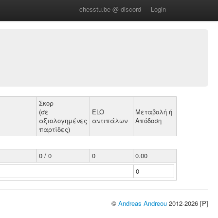
chesstu.be @ discord
Login
Σκορ
(σε
ELO
Μεταβολή ή
αξιολογημένες
αντιπάλων
Απόδοση
παρτίδες)
0 / 0
0
0.00
0
©
Andreas Andreou
2012-2026 [P]