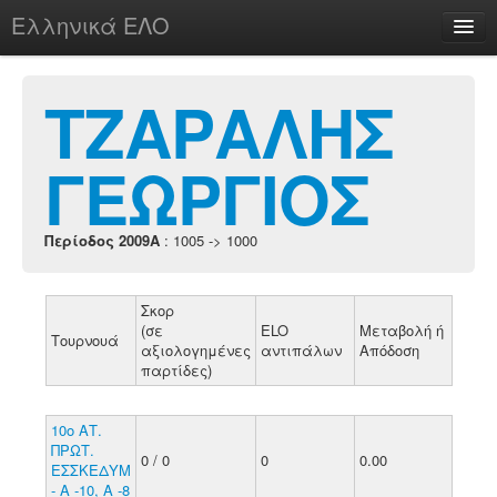
Ελληνικά ΕΛΟ
Περί
ΤΖΑΡΑΛΗΣ
ΓΕΩΡΓΙΟΣ
chesstu.be @ discord
Login
Περίοδος 2009A
: 1005 -> 1000
Σκορ
(σε
ELO
Μεταβολή ή
Τουρνουά
αξιολογημένες
αντιπάλων
Απόδοση
παρτίδες)
10ο ΑΤ.
ΠΡΩΤ.
0 / 0
0
0.00
ΕΣΣΚΕΔΥΜ
- Α -10, Α -8