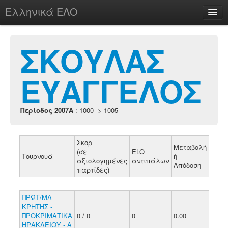
Ελληνικά ΕΛΟ
Περί
ΣΚΟΥΛΑΣ
ΕΥΑΓΓΕΛΟΣ
chesstu.be @ discord
Login
Περίοδος 2007A
: 1000 -> 1005
Σκορ
Μεταβολή
(σε
ELO
Τουρνουά
ή
αξιολογημένες
αντιπάλων
Απόδοση
παρτίδες)
ΠΡΩΤ/ΜΑ
ΚΡΗΤΗΣ -
ΠΡΟΚΡΙΜΑΤΙΚΑ
0 / 0
0
0.00
ΗΡΑΚΛΕΙΟΥ - Α