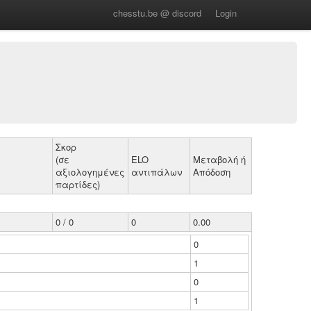
chesstu.be @ discord
Login
Σκορ
(σε
ELO
Μεταβολή ή
αξιολογημένες
αντιπάλων
Απόδοση
παρτίδες)
0 / 0
0
0.00
0
1
0
1