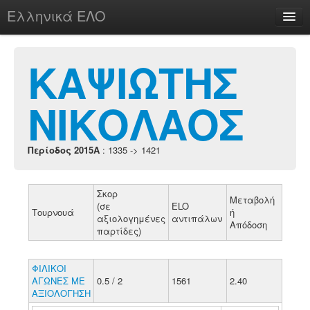
Ελληνικά ΕΛΟ
Περί
ΚΑΨΙΩΤΗΣ
ΝΙΚΟΛΑΟΣ
chesstu.be @ discord
Login
Περίοδος 2015A
: 1335 -> 1421
Σκορ
Μεταβολή
(σε
ELO
Τουρνουά
ή
αξιολογημένες
αντιπάλων
Απόδοση
παρτίδες)
ΦΙΛΙΚΟΙ
ΑΓΩΝΕΣ ΜΕ
0.5 / 2
1561
2.40
ΑΞΙΟΛΟΓΗΣΗ