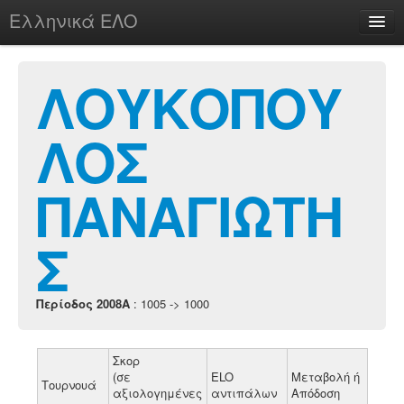
Ελληνικά ΕΛΟ
Περί
ΛΟΥΚΟΠΟΥ
ΛΟΣ
chesstu.be @ discord
Login
ΠΑΝΑΓΙΩΤΗ
Σ
Περίοδος 2008A
: 1005 -> 1000
Σκορ
(σε
ELO
Μεταβολή ή
Τουρνουά
αξιολογημένες
αντιπάλων
Απόδοση