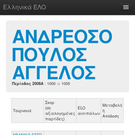
Ελληνικά ΕΛΟ
Περί
ΑΝΔΡΕΟΣΟ
ΠΟΥΛΟΣ
chesstu.be @ discord
Login
ΑΓΓΕΛΟΣ
Περίοδος 2008A
: 1000 -> 1005
Σκορ
Μεταβολή
(σε
ELO
Τουρνουά
ή
αξιολογημένες
αντιπάλων
Απόδοση
παρτίδες)
ΝΕΑΝΙΚΑ ΕΣΣΠ