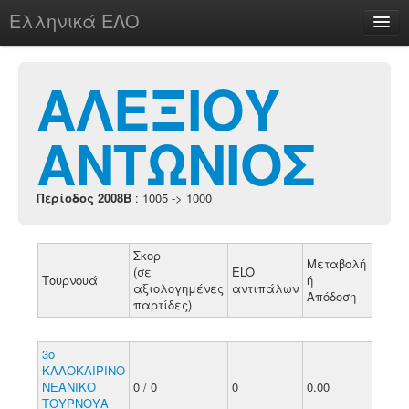
Ελληνικά ΕΛΟ
Περί
ΑΛΕΞΙΟΥ
ΑΝΤΩΝΙΟΣ
chesstu.be @ discord
Login
Περίοδος 2008B
: 1005 -> 1000
Σκορ
Μεταβολή
(σε
ELO
Τουρνουά
ή
αξιολογημένες
αντιπάλων
Απόδοση
παρτίδες)
3ο
ΚΑΛΟΚΑΙΡΙΝΟ
ΝΕΑΝΙΚΟ
0 / 0
0
0.00
ΤΟΥΡΝΟΥΑ