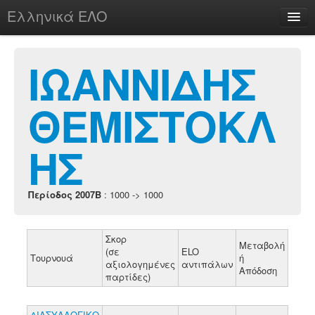
Ελληνικά ΕΛΟ
Περί
ΙΩΑΝΝΙΔΗΣ
ΘΕΜΙΣΤΟΚΛ
chesstu.be @ discord
Login
ΗΣ
Περίοδος 2007B
: 1000 -> 1000
Σκορ
Μεταβολή
(σε
ELO
Τουρνουά
ή
αξιολογημένες
αντιπάλων
Απόδοση
παρτίδες)
ΔΙΑΣΥΛΛΟΓΙΚΟ