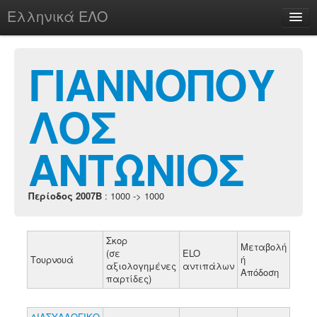
Ελληνικά ΕΛΟ
Περί
ΓΙΑΝΝΟΠΟΥ
ΛΟΣ
chesstu.be @ discord
Login
ΑΝΤΩΝΙΟΣ
Περίοδος 2007B
: 1000 -> 1000
Σκορ
Μεταβολή
(σε
ELO
Τουρνουά
ή
αξιολογημένες
αντιπάλων
Απόδοση
παρτίδες)
ΔΙΑΣΥΛΛΟΓΙΚΟ