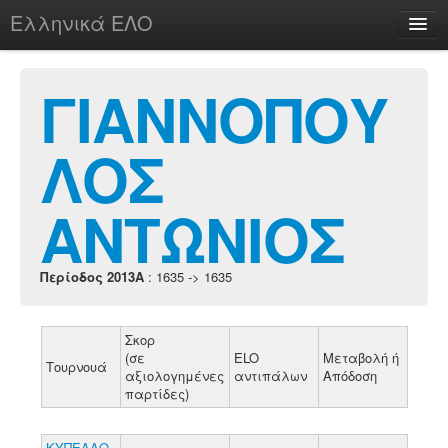
Ελληνικά ΕΛΟ
Περί
ΓΙΑΝΝΟΠΟΥ
ΛΟΣ
chesstu.be @ discord
Login
ΑΝΤΩΝΙΟΣ
Περίοδος 2013A
: 1635 -> 1635
Σκορ
(σε
ELO
Μεταβολή ή
Τουρνουά
αξιολογημένες
αντιπάλων
Απόδοση
παρτίδες)
ΚΥΠΕΛΛΟ